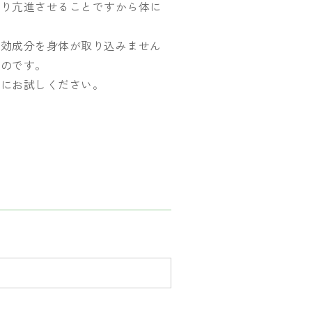
やり亢進させることですから体に
有効成分を身体が取り込みません
いのです。
どにお試しください。