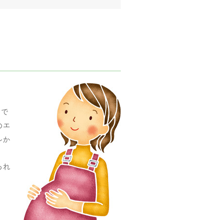
。
まで
のエ
ルか
われ