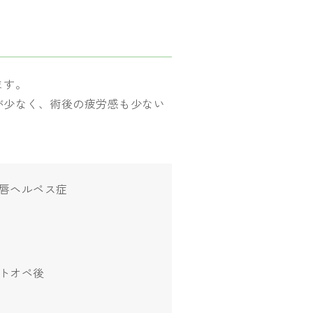
ます。
が少なく、術後の疲労感も少ない
唇ヘルペス症
トオペ後