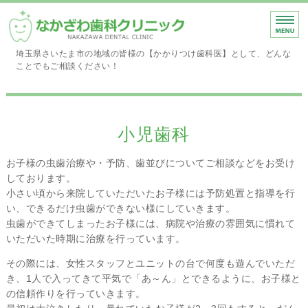
埼玉県さいたま市 なか
埼玉県さいたま市の地域の皆様の【かかりつけ歯科医】として、どんな
ことでもご相談ください！
トップページ
医師のご紹介
小児歯科
当院のご案内
お子様の虫歯治療や・予防、歯並びについてご相談などをお受け
交通案内
しております。
小さい頃から来院していただいたお子様には予防処置と指導を行
診療案内
い、できるだけ虫歯ができない様にしていきます。
虫歯ができてしまったお子様には、病院や治療の雰囲気に慣れて
いただいた時期に治療を行っています。
その際には、女性スタッフとユニットの台で何度も遊んでいただ
き、1人で入ってきて平気で「あ～ん」とできるように、お子様と
の信頼作りを行っていきます。